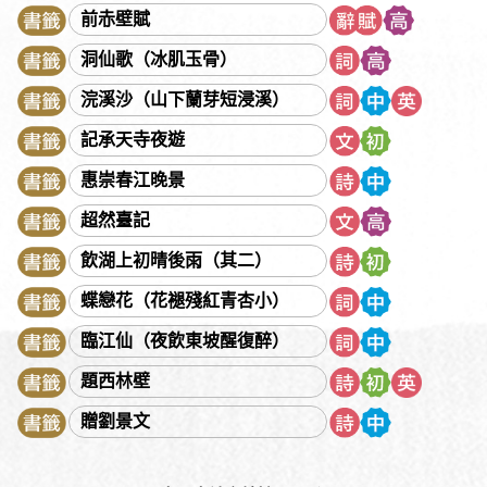
高啟
高鼎
高適
《國語》
寇準
崔顥
庾信
前赤壁賦
張九齡
張元幹
張可久
張先
張孝祥
張志和
張炎
洞仙歌（冰肌玉骨）
張若虛
張溥
張養浩
張衡
張籍
張繼
曹丕
浣溪沙（山下蘭芽短浸溪）
曹雪芹
曹植
曹鄴
曹操
《淮南子》
喬吉
彭端淑
記承天寺夜遊
敦煌變文
曾國藩
曾鞏
温庭筠
湯顯祖
程頤
葉紹翁
賀知章
賀鑄
項羽
馮延巳
黃仲則
黃宗羲
惠崇春江晚景
黃庭堅
楊衒之
楊萬里
楊慎
蒲松齡
虞世南
超然臺記
褚少孫
《詩經》
賈島
賈誼
漢樂府
《管子》
飲湖上初晴後雨（其二）
蔣捷
趙孟頫
趙師秀
鄭光祖
鄭燮
劉方平
劉邦
蝶戀花（花褪殘紅青杏小）
劉克莊
劉禹錫
劉基
劉開
劉義慶
劉蓉
劉勰
臨江仙（夜飲東坡醒復醉）
劉徹
劉鶚
《墨子》
《歐陽公事迹》
歐陽修
題西林壁
《論語》
諸葛亮
《戰國策》
蕭統
薛瑄
薛福成
錢大昕
錢泳
錢福
駱賓王
鮑照
《禮記》
謝朓
贈劉景文
謝靈運
韓非
韓愈
韓嬰
魏收
魏徵
魏學洢
魏禧