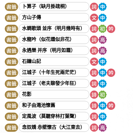
《西京雜記》
阮籍
佚名
吳文英
吳均
吳承恩
卜算子（缺月掛疏桐）
吳偉業
吳敬梓
《呂氏春秋》
呂本中
宋代民謠
方山子傳
宋玉
宋祁
宋濂
岑參
李之儀
李白
李延年
李益
水調歌頭 並序（明月幾時有）
李華
李陵
李商隱
李密
李清照
李紳
李斯
李煜
李頎
李漁
李綱
李璟
杜光庭
杜甫
杜牧
杜秋娘
水龍吟（似花還似非花）
沈括
沈復
辛延年
辛棄疾
周邦彥
周怡
《周易》
永遇樂 并序（明月如霜）
周密
周敦頤
《孟子》
孟郊
孟浩然
《尚書》
石鐘山記
屈原
岳飛
房玄齡
林升
林則徐
林覺民
范公偁
江城子（十年生死兩茫茫）
范仲淹
范成大
南北朝樂府
姚鼐
姜夔
施耐庵
江城子（老夫聊發少年狂）
柳永
柳宗元
洪亮吉
秋瑾
胡詮
荀子
韋莊
花影
韋應物
唐寅
唐順之
《孫子》
徐宏祖
徐渭
《晏子春秋》
晏殊
晏幾道
班固
班婕妤
秦觀
和子由澠池懷舊
納蘭性德
《莊子》
袁宏道
袁枚
郭璞
陳子昂
定風波（莫聽穿林打葉聲）
陳仁錫
陳琳
陶弘景
陶潛
陸九淵
陸游
馬致遠
念奴嬌 赤壁懷古（大江東去）