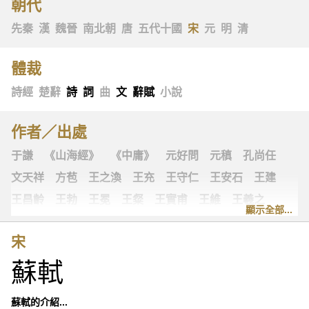
朝代
先秦
漢
魏晉
南北朝
唐
五代十國
宋
元
明
清
體裁
詩經
楚辭
詩
詞
曲
文
辭賦
小說
作者／出處
于謙
《山海經》
《中庸》
元好問
元稹
孔尚任
文天祥
方苞
王之渙
王充
王守仁
王安石
王建
王昌齡
王勃
王冕
王粲
王實甫
王維
王羲之
顯示全部...
王翰
王觀
王讜
古詩十九首
古歌謠
史可法
宋
司空圖
司空曙
司馬光
司馬相如
司馬遷
左思
蘇軾
《左傳》
白居易
白樸
《列子》
多爾袞
朱柏廬
朱敦儒
朱慶餘
朱熹
朱彝尊
《老子》
老子
蘇軾的介紹...