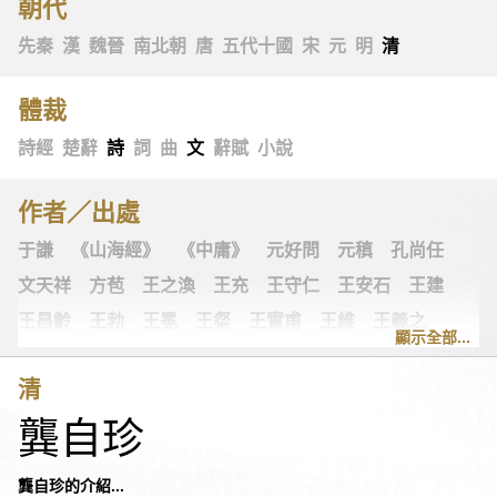
朝代
先秦
漢
魏晉
南北朝
唐
五代十國
宋
元
明
清
體裁
詩經
楚辭
詩
詞
曲
文
辭賦
小說
作者／出處
于謙
《山海經》
《中庸》
元好問
元稹
孔尚任
文天祥
方苞
王之渙
王充
王守仁
王安石
王建
王昌齡
王勃
王冕
王粲
王實甫
王維
王羲之
顯示全部...
王翰
王觀
王讜
古詩十九首
古歌謠
史可法
清
司空圖
司空曙
司馬光
司馬相如
司馬遷
左思
龔自珍
《左傳》
白居易
白樸
《列子》
多爾袞
朱柏廬
朱敦儒
朱慶餘
朱熹
朱彝尊
《老子》
老子
龔自珍的介紹...