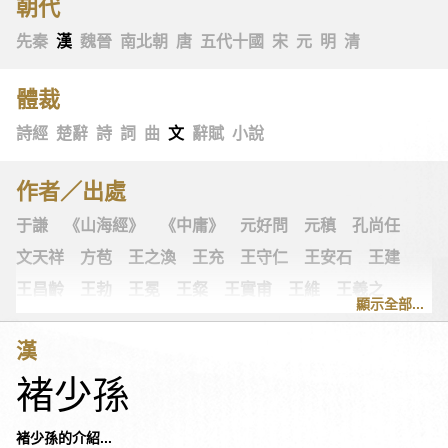
朝代
先秦
漢
魏晉
南北朝
唐
五代十國
宋
元
明
清
體裁
詩經
楚辭
詩
詞
曲
文
辭賦
小說
作者／出處
于謙
《山海經》
《中庸》
元好問
元稹
孔尚任
文天祥
方苞
王之渙
王充
王守仁
王安石
王建
王昌齡
王勃
王冕
王粲
王實甫
王維
王羲之
顯示全部...
王翰
王觀
王讜
古詩十九首
古歌謠
史可法
漢
司空圖
司空曙
司馬光
司馬相如
司馬遷
左思
褚少孫
《左傳》
白居易
白樸
《列子》
多爾袞
朱柏廬
朱敦儒
朱慶餘
朱熹
朱彝尊
《老子》
老子
褚少孫的介紹...