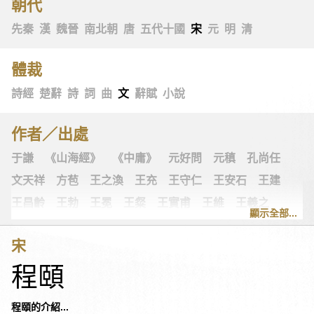
朝代
先秦
漢
魏晉
南北朝
唐
五代十國
宋
元
明
清
體裁
詩經
楚辭
詩
詞
曲
文
辭賦
小說
作者／出處
于謙
《山海經》
《中庸》
元好問
元稹
孔尚任
文天祥
方苞
王之渙
王充
王守仁
王安石
王建
王昌齡
王勃
王冕
王粲
王實甫
王維
王羲之
顯示全部...
王翰
王觀
王讜
古詩十九首
古歌謠
史可法
宋
司空圖
司空曙
司馬光
司馬相如
司馬遷
左思
程頤
《左傳》
白居易
白樸
《列子》
多爾袞
朱柏廬
朱敦儒
朱慶餘
朱熹
朱彝尊
《老子》
老子
程頤的介紹...