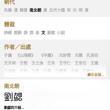
朝代
先秦
漢
魏晉
南北朝
唐
五代十國
宋
元
明
清
體裁
詩經
楚辭
詩
詞
曲
文
辭賦
小說
作者／出處
于謙
《山海經》
《中庸》
元好問
元稹
孔尚任
文天祥
方苞
王之渙
王充
王守仁
王安石
王建
王昌齡
王勃
王冕
王粲
王實甫
王維
王羲之
顯示全部...
王翰
王觀
王讜
古詩十九首
古歌謠
史可法
南北朝
司空圖
司空曙
司馬光
司馬相如
司馬遷
左思
劉勰
《左傳》
白居易
白樸
《列子》
多爾袞
朱柏廬
朱敦儒
朱慶餘
朱熹
朱彝尊
《老子》
老子
劉勰的介紹...