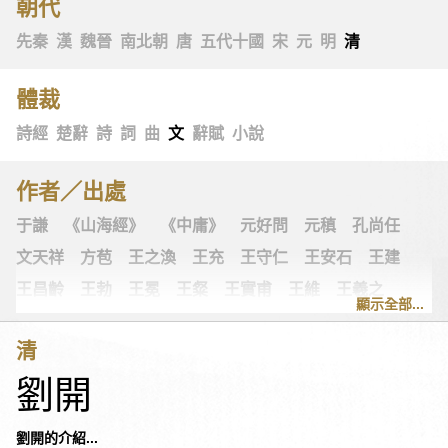
朝代
先秦
漢
魏晉
南北朝
唐
五代十國
宋
元
明
清
體裁
詩經
楚辭
詩
詞
曲
文
辭賦
小說
作者／出處
于謙
《山海經》
《中庸》
元好問
元稹
孔尚任
文天祥
方苞
王之渙
王充
王守仁
王安石
王建
王昌齡
王勃
王冕
王粲
王實甫
王維
王羲之
顯示全部...
王翰
王觀
王讜
古詩十九首
古歌謠
史可法
清
司空圖
司空曙
司馬光
司馬相如
司馬遷
左思
劉開
《左傳》
白居易
白樸
《列子》
多爾袞
朱柏廬
朱敦儒
朱慶餘
朱熹
朱彝尊
《老子》
老子
劉開的介紹...