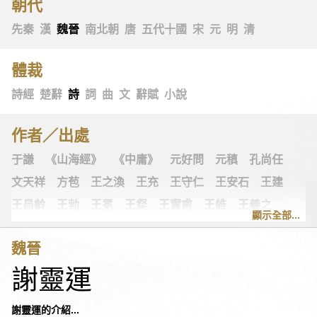
朝代
先秦
漢
魏晉
南北朝
唐
五代十國
宋
元
明
清
體裁
詩經
楚辭
詩
詞
曲
文
辭賦
小說
作者／出處
于謙
《山海經》
《中庸》
元好問
元稹
孔尚任
文天祥
方苞
王之渙
王充
王守仁
王安石
王建
王昌齡
王勃
王冕
王粲
王實甫
王維
王羲之
顯示全部...
王翰
王觀
王讜
古詩十九首
古歌謠
史可法
魏晉
司空圖
司空曙
司馬光
司馬相如
司馬遷
左思
謝靈運
《左傳》
白居易
白樸
《列子》
多爾袞
朱柏廬
朱敦儒
朱慶餘
朱熹
朱彝尊
《老子》
老子
謝靈運的介紹...