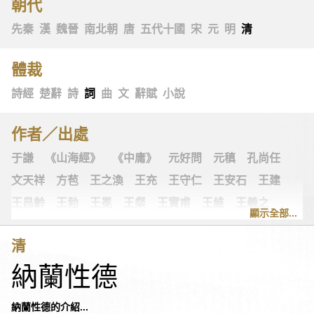
朝代
先秦
漢
魏晉
南北朝
唐
五代十國
宋
元
明
清
體裁
詩經
楚辭
詩
詞
曲
文
辭賦
小說
作者／出處
于謙
《山海經》
《中庸》
元好問
元稹
孔尚任
文天祥
方苞
王之渙
王充
王守仁
王安石
王建
王昌齡
王勃
王冕
王粲
王實甫
王維
王羲之
顯示全部...
王翰
王觀
王讜
古詩十九首
古歌謠
史可法
清
司空圖
司空曙
司馬光
司馬相如
司馬遷
左思
納蘭性德
《左傳》
白居易
白樸
《列子》
多爾袞
朱柏廬
朱敦儒
朱慶餘
朱熹
朱彝尊
《老子》
老子
納蘭性德的介紹...