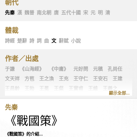
朝代
先秦
漢
魏晉
南北朝
唐
五代十國
宋
元
明
清
體裁
詩經
楚辭
詩
詞
曲
文
辭賦
小說
作者／出處
于謙
《山海經》
《中庸》
元好問
元稹
孔尚任
文天祥
方苞
王之渙
王充
王守仁
王安石
王建
王昌齡
王勃
王冕
王粲
王實甫
王維
王羲之
顯示全部...
王翰
王觀
王讜
古詩十九首
古歌謠
史可法
先秦
司空圖
司空曙
司馬光
司馬相如
司馬遷
左思
《戰國策》
《左傳》
白居易
白樸
《列子》
多爾袞
朱柏廬
朱敦儒
朱慶餘
朱熹
朱彝尊
《老子》
老子
《戰國策》的介紹...