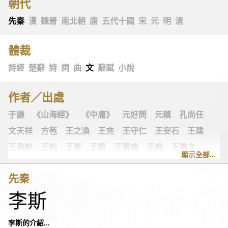
朝代
先秦
漢
魏晉
南北朝
唐
五代十國
宋
元
明
清
體裁
詩經
楚辭
詩
詞
曲
文
辭賦
小說
作者／出處
于謙
《山海經》
《中庸》
元好問
元稹
孔尚任
文天祥
方苞
王之渙
王充
王守仁
王安石
王建
王昌齡
王勃
王冕
王粲
王實甫
王維
王羲之
顯示全部...
王翰
王觀
王讜
古詩十九首
古歌謠
史可法
先秦
司空圖
司空曙
司馬光
司馬相如
司馬遷
左思
李斯
《左傳》
白居易
白樸
《列子》
多爾袞
朱柏廬
朱敦儒
朱慶餘
朱熹
朱彝尊
《老子》
老子
李斯的介紹...