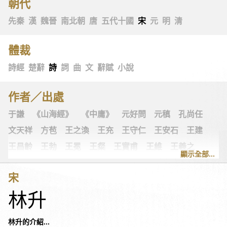
朝代
先秦
漢
魏晉
南北朝
唐
五代十國
宋
元
明
清
體裁
詩經
楚辭
詩
詞
曲
文
辭賦
小說
作者／出處
于謙
《山海經》
《中庸》
元好問
元稹
孔尚任
文天祥
方苞
王之渙
王充
王守仁
王安石
王建
王昌齡
王勃
王冕
王粲
王實甫
王維
王羲之
顯示全部...
王翰
王觀
王讜
古詩十九首
古歌謠
史可法
宋
司空圖
司空曙
司馬光
司馬相如
司馬遷
左思
林升
《左傳》
白居易
白樸
《列子》
多爾袞
朱柏廬
朱敦儒
朱慶餘
朱熹
朱彝尊
《老子》
老子
林升的介紹...