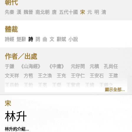
朝代
先秦
漢
魏晉
南北朝
唐
五代十國
宋
元
明
清
體裁
詩經
楚辭
詩
詞
曲
文
辭賦
小說
作者／出處
于謙
《山海經》
《中庸》
元好問
元稹
孔尚任
文天祥
方苞
王之渙
王充
王守仁
王安石
王建
王昌齡
王勃
王冕
王粲
王實甫
王維
王羲之
顯示全部...
王翰
王觀
王讜
古詩十九首
古歌謠
史可法
宋
司空圖
司空曙
司馬光
司馬相如
司馬遷
左思
林升
《左傳》
白居易
白樸
《列子》
多爾袞
朱柏廬
朱敦儒
朱慶餘
朱熹
朱彝尊
《老子》
老子
林升的介紹...