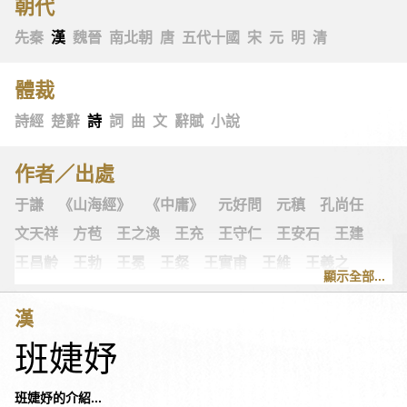
朝代
先秦
漢
魏晉
南北朝
唐
五代十國
宋
元
明
清
體裁
詩經
楚辭
詩
詞
曲
文
辭賦
小說
作者／出處
于謙
《山海經》
《中庸》
元好問
元稹
孔尚任
文天祥
方苞
王之渙
王充
王守仁
王安石
王建
王昌齡
王勃
王冕
王粲
王實甫
王維
王羲之
顯示全部...
王翰
王觀
王讜
古詩十九首
古歌謠
史可法
漢
司空圖
司空曙
司馬光
司馬相如
司馬遷
左思
班婕妤
《左傳》
白居易
白樸
《列子》
多爾袞
朱柏廬
朱敦儒
朱慶餘
朱熹
朱彝尊
《老子》
老子
班婕妤的介紹...