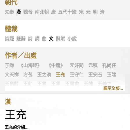
朝代
先秦
漢
魏晉
南北朝
唐
五代十國
宋
元
明
清
體裁
詩經
楚辭
詩
詞
曲
文
辭賦
小說
作者／出處
于謙
《山海經》
《中庸》
元好問
元稹
孔尚任
文天祥
方苞
王之渙
王充
王守仁
王安石
王建
王昌齡
王勃
王冕
王粲
王實甫
王維
王羲之
顯示全部...
王翰
王觀
王讜
古詩十九首
古歌謠
史可法
漢
司空圖
司空曙
司馬光
司馬相如
司馬遷
左思
王充
《左傳》
白居易
白樸
《列子》
多爾袞
朱柏廬
朱敦儒
朱慶餘
朱熹
朱彝尊
《老子》
老子
王充的介紹...