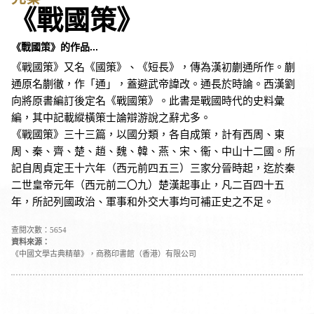
《戰國策》
《戰國策》的作品...
《戰國策》又名《國策》、《短長》，傳為漢初蒯通所作。蒯
通原名蒯徹，作「通」，蓋避武帝諱改。通長於時論。西漢劉
向將原書編訂後定名《戰國策》。此書是戰國時代的史料彙
編，其中記載縱橫策士論辯游說之辭尤多。
《戰國策》三十三篇，以國分類，各自成策，計有西周、東
周、秦、齊、楚、趙、魏、韓、燕、宋、衞、中山十二國。所
記自周貞定王十六年（西元前四五三）三家分晉時起，迄於秦
二世皇帝元年（西元前二〇九）楚漢起事止，凡二百四十五
年，所記列國政治、軍事和外交大事均可補正史之不足。
查閱次數：5654
資料來源：
《中國文學古典精華》，商務印書館（香港）有限公司