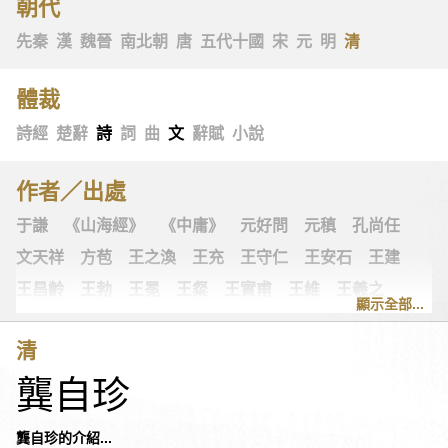
朝代
先秦
漢
魏晉
南北朝
唐
五代十國
宋
元
明
清
體裁
詩經
楚辭
詩
詞
曲
文
辭賦
小說
作者／出處
于謙
《山海經》
《中庸》
元好問
元稹
孔尚任
文天祥
方苞
王之渙
王充
王守仁
王安石
王建
王昌齡
王勃
王冕
王粲
王實甫
王維
王羲之
顯示全部...
王翰
王觀
王讜
古詩十九首
古歌謠
史可法
清
司空圖
司空曙
司馬光
司馬相如
司馬遷
左思
龔自珍
《左傳》
白居易
白樸
《列子》
多爾袞
朱柏廬
朱敦儒
朱慶餘
朱熹
朱彝尊
《老子》
老子
龔自珍的介紹...