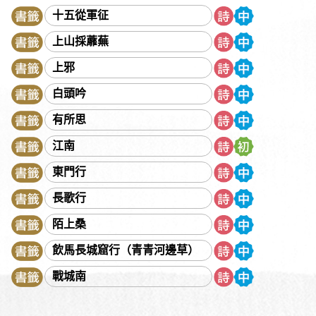
《西京雜記》
阮籍
佚名
吳文英
吳均
吳承恩
十五從軍征
吳偉業
吳敬梓
《呂氏春秋》
呂本中
宋代民謠
上山採蘼蕪
宋玉
宋祁
宋濂
岑參
李之儀
李白
李延年
李益
上邪
李華
李陵
李商隱
李密
李清照
李紳
李斯
李煜
李頎
李漁
李綱
李璟
杜光庭
杜甫
杜牧
杜秋娘
白頭吟
沈括
沈復
辛延年
辛棄疾
周邦彥
周怡
《周易》
有所思
周密
周敦頤
《孟子》
孟郊
孟浩然
《尚書》
江南
屈原
岳飛
房玄齡
林升
林則徐
林覺民
范公偁
東門行
范仲淹
范成大
南北朝樂府
姚鼐
姜夔
施耐庵
長歌行
柳永
柳宗元
洪亮吉
秋瑾
胡詮
荀子
韋莊
陌上桑
韋應物
唐寅
唐順之
《孫子》
徐宏祖
徐渭
《晏子春秋》
晏殊
晏幾道
班固
班婕妤
秦觀
飲馬長城窟行（青青河邊草）
納蘭性德
《莊子》
袁宏道
袁枚
郭璞
陳子昂
戰城南
陳仁錫
陳琳
陶弘景
陶潛
陸九淵
陸游
馬致遠