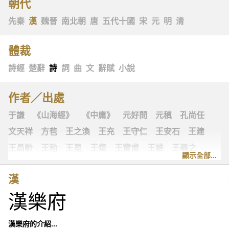
朝代
先秦
漢
魏晉
南北朝
唐
五代十國
宋
元
明
清
體裁
詩經
楚辭
詩
詞
曲
文
辭賦
小說
作者／出處
于謙
《山海經》
《中庸》
元好問
元稹
孔尚任
文天祥
方苞
王之渙
王充
王守仁
王安石
王建
王昌齡
王勃
王冕
王粲
王實甫
王維
王羲之
顯示全部...
王翰
王觀
王讜
古詩十九首
古歌謠
史可法
漢
司空圖
司空曙
司馬光
司馬相如
司馬遷
左思
漢樂府
《左傳》
白居易
白樸
《列子》
多爾袞
朱柏廬
朱敦儒
朱慶餘
朱熹
朱彝尊
《老子》
老子
漢樂府的介紹...