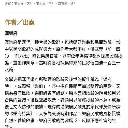
導賞：甘玉貞（文）、甘玉貞（粵）、白雪蓮（普）
作者／出處
漢樂府
漢樂府是漢代一種合樂的歌辭，包括朝廷樂曲和民間歌謠，當
中以民間歌辭的成就最大。原作者大都不詳。漢武帝（前一四
〇──前八七）時設樂府官署，以李延年為協律都尉採集民間歌
謠，並製作樂章。當時從各地採集得來的民歌俗曲達一百三十
八篇。
文學史把漢代樂府所整理的歌辭及後世的擬作稱為「樂府
詩」，或簡稱「樂府」。某中採自民間而加以整理的民歌，又
稱為樂府民歌。樂府詩各有詩題，原本兼指歌辭的題目和用以
合樂的聲譜。後世聲譜散迭，詩題用以解釋歌辭的本意，成為
後世文人仿作的依據。現存的漢樂府民歌見於宋代郭茂倩所編
的《樂府詩集》，大多為東漢時期作品。樂府民歌的風格質樸
自然，善於敘事。樂府民歌的內容廣泛，反映下層社會的生
活。