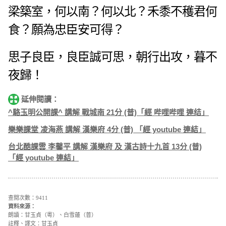
梁築室，何以南？何以北？禾黍不穫君何
食？願為忠臣安可得？
思子良臣，良臣誠可思，朝行出攻，暮不
夜歸！
延伸閱讀：
^駱玉明公開課^ 講解 戰城南 21分 (普)「經 哔哩哔哩 連结」
樂樂課堂 凌海燕 講解 漢樂府 4分 (普) 「經 youtube 連結」
台北酷課雲 李馨平 講解 漢樂府 及 漢古詩十九首 13分 (普)
「經 youtube 連結」
查閱次數：9411
資料來源：
朗讀：甘玉貞（粵）、白雪蓮（普）
註釋、譯文：甘玉貞