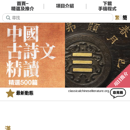
繁
簡
classicalchineseliterature.org
最新動態
漢