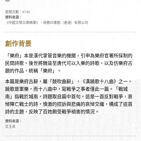
查閱次數：6749
資料來源：
《中國文學古典精華》，商務印書館（香港）有限公司
創作背景
「樂府」本是漢代掌管音樂的機關，引申為樂府官署所採制的
民間詩歌。後世將魏晉至唐代可以入樂的詩歌，以及仿樂府古
題的作品，統稱「樂府」。
本篇是樂府古辭，屬「鼓吹曲辭」，《漢鐃歌十八曲》之一。
鐃歌是軍樂，而十八曲中，寫戰爭之事者僅此一篇。「戰城
南」指戰於城南，詩題取自篇中首句。這是一首反對戰爭，哀
悼陣亡戰士的詩，憤激的控訴與悲痛的哀悼交織，構成了這首
詩的主題，反映了百姓飽受戰爭禍害的情況。
資料來源：
甘玉貞