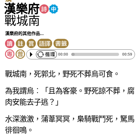
漢樂府
戰城南
漢樂府的其他作品...
00:00
00:59
戰城南，死郭北，野死不葬烏可食。
為我謂烏︰「且為客豪。野死諒不葬，腐
肉安能去子逃？」
水深激激，蒲葦冥冥，梟騎戰鬥死，駑馬
徘徊鳴。