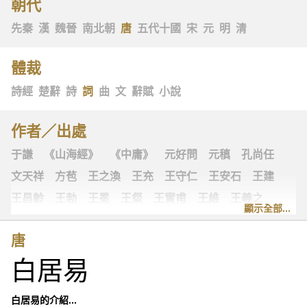
朝代
先秦
漢
魏晉
南北朝
唐
五代十國
宋
元
明
清
體裁
詩經
楚辭
詩
詞
曲
文
辭賦
小說
作者／出處
于謙
《山海經》
《中庸》
元好問
元稹
孔尚任
文天祥
方苞
王之渙
王充
王守仁
王安石
王建
王昌齡
王勃
王冕
王粲
王實甫
王維
王羲之
顯示全部...
王翰
王觀
王讜
古詩十九首
古歌謠
史可法
唐
司空圖
司空曙
司馬光
司馬相如
司馬遷
左思
白居易
《左傳》
白居易
白樸
《列子》
多爾袞
朱柏廬
朱敦儒
朱慶餘
朱熹
朱彝尊
《老子》
老子
白居易的介紹...