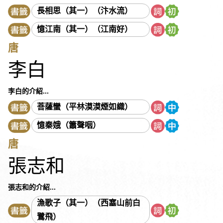
《西京雜記》
阮籍
佚名
吳文英
吳均
吳承恩
長相思（其一）（汴水流）
吳偉業
吳敬梓
《呂氏春秋》
呂本中
宋代民謠
憶江南（其一）（江南好）
宋玉
宋祁
宋濂
岑參
李之儀
李白
李延年
李益
唐
李華
李陵
李商隱
李密
李清照
李紳
李斯
李煜
李白
李頎
李漁
李綱
李璟
杜光庭
杜甫
杜牧
杜秋娘
沈括
沈復
辛延年
辛棄疾
周邦彥
周怡
《周易》
李白的介紹...
周密
周敦頤
《孟子》
孟郊
孟浩然
《尚書》
菩薩蠻（平林漠漠煙如織）
屈原
岳飛
房玄齡
林升
林則徐
林覺民
范公偁
憶秦娥（簫聲咽）
范仲淹
范成大
南北朝樂府
姚鼐
姜夔
施耐庵
唐
柳永
柳宗元
洪亮吉
秋瑾
胡詮
荀子
韋莊
張志和
韋應物
唐寅
唐順之
《孫子》
徐宏祖
徐渭
《晏子春秋》
晏殊
晏幾道
班固
班婕妤
秦觀
張志和的介紹...
納蘭性德
《莊子》
袁宏道
袁枚
郭璞
陳子昂
漁歌子（其一）（西塞山前白
陳仁錫
陳琳
陶弘景
陶潛
陸九淵
陸游
馬致遠
鷺飛）