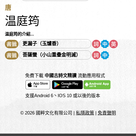
高啟
高鼎
高適
《國語》
寇準
崔顥
庾信
唐
張九齡
張元幹
張可久
張先
張孝祥
張志和
張炎
温庭筠
張若虛
張溥
張養浩
張衡
張籍
張繼
曹丕
曹雪芹
曹植
曹鄴
曹操
《淮南子》
喬吉
彭端淑
温庭筠的介紹...
敦煌變文
曾國藩
曾鞏
温庭筠
湯顯祖
程頤
更漏子（玉爐香）
葉紹翁
賀知章
賀鑄
項羽
馮延巳
黃仲則
黃宗羲
菩薩蠻（小山重疊金明滅）
黃庭堅
楊衒之
楊萬里
楊慎
蒲松齡
虞世南
褚少孫
《詩經》
賈島
賈誼
漢樂府
《管子》
免費下載
中國古詩文精讀
流動應用程式
蔣捷
趙孟頫
趙師秀
鄭光祖
鄭燮
劉方平
劉邦
劉克莊
劉禹錫
劉基
劉開
劉義慶
劉蓉
劉勰
支援Android 6丶IOS 10 或以後的版本
劉徹
劉鶚
《墨子》
《歐陽公事迹》
歐陽修
《論語》
諸葛亮
《戰國策》
蕭統
薛瑄
薛福成
© 2026 國粹文化有限公司
|
私隱政策
|
免責聲明
錢大昕
錢泳
錢福
駱賓王
鮑照
《禮記》
謝朓
謝靈運
韓非
韓愈
韓嬰
魏收
魏徵
魏學洢
魏禧