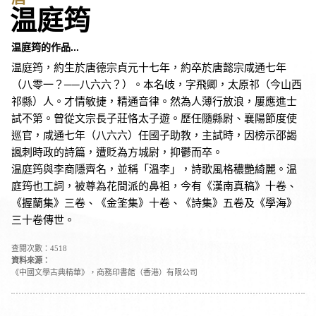
温庭筠
温庭筠的作品...
温庭筠，約生於唐德宗貞元十七年，約卒於唐懿宗咸通七年
（八零一？──八六六？）。本名岐，字飛卿，太原祁（今山西
祁縣）人。才情敏捷，精通音律。然為人薄行放浪，屢應進士
試不第。曾從文宗長子莊恪太子遊。歷任隨縣尉、襄陽節度使
巡官，咸通七年（八六六）任國子助教，主試時，因榜示邵謁
諷刺時政的詩篇，遭貶為方城尉，抑鬱而卒。
温庭筠與李商隱齊名，並稱「溫李」，詩歌風格穠艷綺麗。温
庭筠也工詞，被尊為花間派的鼻祖，今有《漢南真稿》十卷、
《握蘭集》三卷、《金筌集》十卷、《詩集》五卷及《學海》
三十卷傳世。
查閱次數：4518
資料來源：
《中國文學古典精華》，商務印書館（香港）有限公司