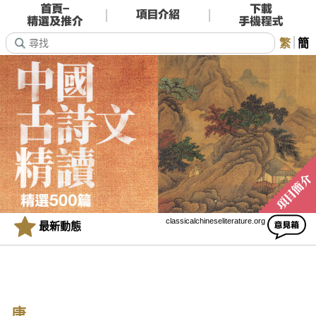
繁
簡
classicalchineseliterature.org
最新動態
唐