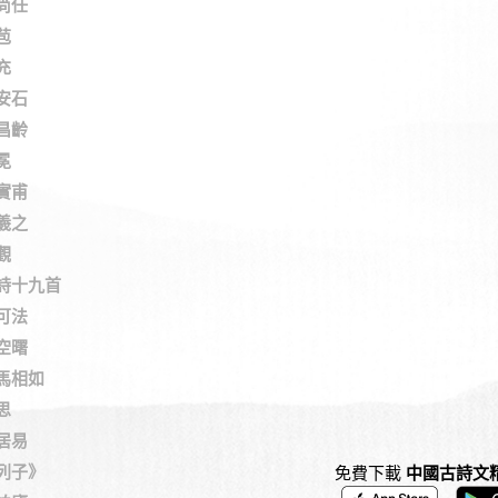
尚任
苞
充
安石
昌齡
冕
實甫
羲之
觀
詩十九首
可法
空曙
馬相如
思
居易
列子》
免費下載
中國古詩文