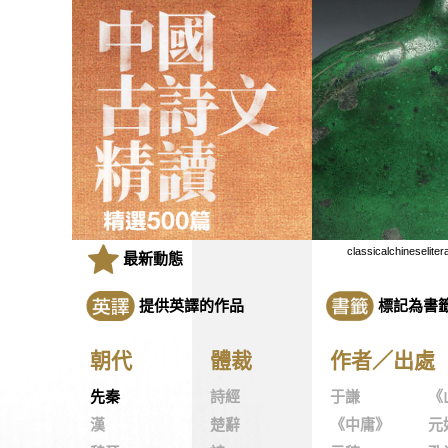
classicalchineseliter
最新動態
提供英譯的作品
標記為書
朝代
體裁
作者／出處
先秦
詩經
于謙
《
漢
楚辭
《中庸》
元