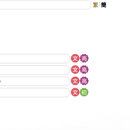
繁
簡
》
）