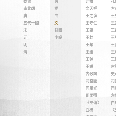
魏晉
詩
元稹
孔
南北朝
詞
文天祥
方
唐
曲
王之渙
王
五代十國
文
王守仁
王
宋
辭賦
王建
王
元
小說
王勃
王
明
王粲
王
清
王維
王
王翰
王
王讜
古
古歌謠
史
司空圖
司
司馬光
司
司馬遷
左
《左傳》
白
白樸
《