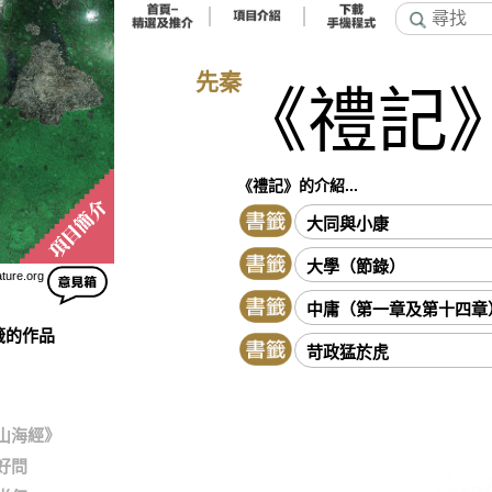
先秦
《禮記
《禮記》的介紹...
大同與小康
大學（節錄）
ature.org
中庸（第一章及第十四章
籤的作品
苛政猛於虎
山海經》
好問