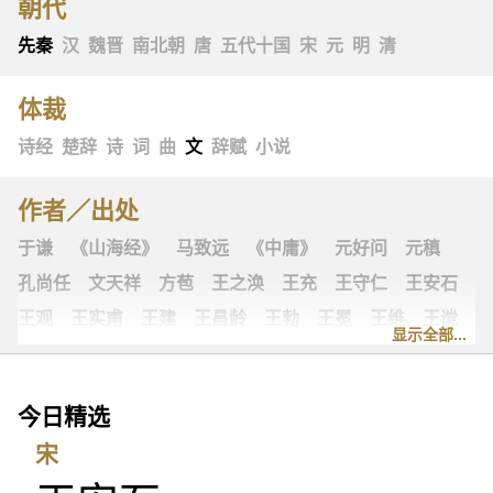
朝代
先秦
汉
魏晋
南北朝
唐
五代十国
宋
元
明
清
体裁
诗经
楚辞
诗
词
曲
文
辞赋
小说
作者／出处
于谦
《山海经》
马致远
《中庸》
元好问
元稹
孔尚任
文天祥
方苞
王之涣
王充
王守仁
王安石
王观
王实甫
王建
王昌龄
王勃
王冕
王维
王谠
显示全部...
王粲
王羲之
王翰
韦庄
韦应物
冯延巳
古诗十九首
古歌谣
史可法
叶绍翁
司马光
司马迁
今日精选
司马相如
司空图
司空曙
《左传》
左思
归有光
宋
汉乐府
白朴
白居易
《礼记》
乔吉
关汉卿