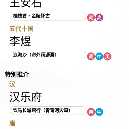
王安石
《列子》
刘义庆
刘开
刘方平
刘邦
刘克庄
刘彻
刘禹锡
刘基
刘蓉
刘鹗
刘勰
《吕氏春秋》
桂枝香・金陵怀古
吕本中
多尔衮
《孙子》
《庄子》
朱庆余
朱柏庐
五代十国
朱敦儒
朱熹
朱彝尊
汤显祖
《老子》
老子
《西京杂记》
《论语》
阮籍
佚名
吴文英
吴伟业
李煜
吴均
吴承恩
吴敬梓
宋代民谣
宋玉
宋祁
宋濂
浪淘沙（帘外雨潺潺）
岑参
张九龄
张元干
张可久
张先
张孝祥
张志和
张炎
张若虚
张养浩
张继
张溥
张衡
张籍
特別推介
李之仪
李白
李华
李延年
李纲
李绅
李益
李陵
李颀
李商隐
李密
李清照
李渔
李斯
李煜
李璟
汉
杜光庭
杜甫
杜牧
杜秋娘
杨万里
杨衒之
杨慎
汉乐府
沈括
沈復
纳兰性德
苏洵
苏轼
苏舜钦
苏辙
饮马长城窟行（青青河边草）
辛延年
辛弃疾
陆九渊
陆游
陈子昂
陈仁锡
陈琳
周邦彦
周怡
《周易》
周密
周敦颐
《国语》
唐