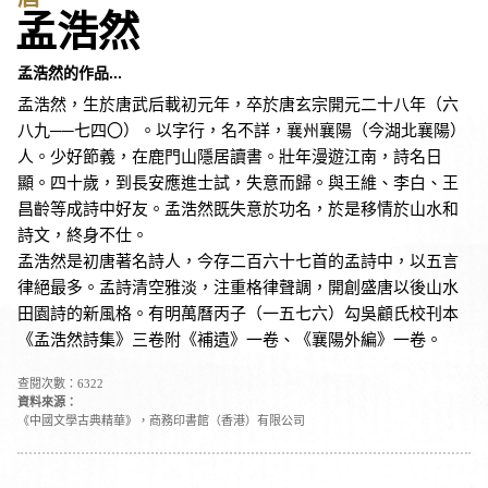
孟浩然
孟浩然的作品...
孟浩然，生於唐武后載初元年，卒於唐玄宗開元二十八年（六
八九──七四〇）。以字行，名不詳，襄州襄陽（今湖北襄陽）
人。少好節義，在鹿門山隱居讀書。壯年漫遊江南，詩名日
顯。四十歲，到長安應進士試，失意而歸。與王維、李白、王
昌齡等成詩中好友。孟浩然既失意於功名，於是移情於山水和
詩文，終身不仕。
孟浩然是初唐著名詩人，今存二百六十七首的孟詩中，以五言
律絕最多。孟詩清空雅淡，注重格律聲調，開創盛唐以後山水
田園詩的新風格。有明萬曆丙子（一五七六）勾吳顧氏校刊本
《孟浩然詩集》三卷附《補遺》一卷、《襄陽外編》一卷。
查閱次數：6322
資料來源：
《中國文學古典精華》，商務印書館（香港）有限公司