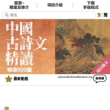
繁
簡
classicalchineseliterature.org
最新動態
唐