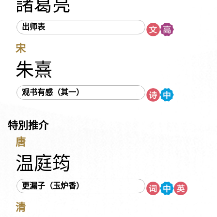
諸葛亮
《列子》
刘义庆
刘开
刘方平
刘邦
刘克庄
刘彻
刘禹锡
刘基
刘蓉
刘鹗
刘勰
《吕氏春秋》
出师表
吕本中
多尔衮
《孙子》
《庄子》
朱庆余
朱柏庐
宋
朱敦儒
朱熹
朱彝尊
汤显祖
《老子》
老子
《西京杂记》
《论语》
阮籍
佚名
吴文英
吴伟业
朱熹
吴均
吴承恩
吴敬梓
宋代民谣
宋玉
宋祁
宋濂
观书有感（其一）
岑参
张九龄
张元干
张可久
张先
张孝祥
张志和
张炎
张若虚
张养浩
张继
张溥
张衡
张籍
特別推介
李之仪
李白
李华
李延年
李纲
李绅
李益
李陵
李颀
李商隐
李密
李清照
李渔
李斯
李煜
李璟
唐
杜光庭
杜甫
杜牧
杜秋娘
杨万里
杨衒之
杨慎
温庭筠
沈括
沈復
纳兰性德
苏洵
苏轼
苏舜钦
苏辙
更漏子（玉炉香）
辛延年
辛弃疾
陆九渊
陆游
陈子昂
陈仁锡
陈琳
周邦彦
周怡
《周易》
周密
周敦颐
《国语》
清