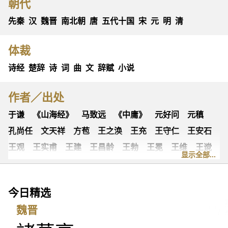
朝代
先秦
汉
魏晋
南北朝
唐
五代十国
宋
元
明
清
体裁
诗经
楚辞
诗
词
曲
文
辞赋
小说
作者／出处
于谦
《山海经》
马致远
《中庸》
元好问
元稹
孔尚任
文天祥
方苞
王之涣
王充
王守仁
王安石
王观
王实甫
王建
王昌龄
王勃
王冕
王维
王谠
显示全部...
王粲
王羲之
王翰
韦庄
韦应物
冯延巳
古诗十九首
古歌谣
史可法
叶绍翁
司马光
司马迁
今日精选
司马相如
司空图
司空曙
《左传》
左思
归有光
魏晋
汉乐府
白朴
白居易
《礼记》
乔吉
关汉卿