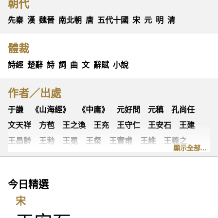
朝代
先秦
漢
魏晉
南北朝
唐
五代十國
宋
元
明
清
體裁
詩經
楚辭
詩
詞
曲
文
辭賦
小說
作者／出處
于謙
《山海經》
《中庸》
元好問
元稹
孔尚任
文天祥
方苞
王之渙
王充
王守仁
王安石
王建
王昌齡
王勃
王冕
王粲
王實甫
王維
王羲之
顯示全部...
王翰
王觀
王讜
古詩十九首
古歌謠
史可法
司空圖
司空曙
司馬光
司馬相如
司馬遷
左思
今日精選
《左傳》
白居易
白樸
《列子》
多爾袞
朱柏廬
宋
朱敦儒
朱慶餘
朱熹
朱彝尊
《老子》
老子