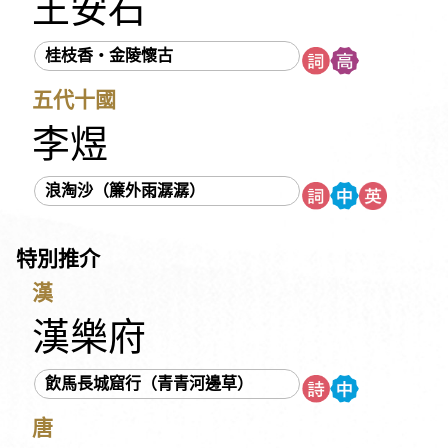
王安石
《西京雜記》
阮籍
佚名
吳文英
吳均
吳承恩
吳偉業
吳敬梓
《呂氏春秋》
呂本中
宋代民謠
桂枝香・金陵懷古
宋玉
宋祁
宋濂
岑參
李之儀
李白
李延年
李益
五代十國
李華
李陵
李商隱
李密
李清照
李紳
李斯
李煜
李頎
李漁
李綱
李璟
杜光庭
杜甫
杜牧
杜秋娘
李煜
沈括
沈復
辛延年
辛棄疾
周邦彥
周怡
《周易》
浪淘沙（簾外雨潺潺）
周密
周敦頤
《孟子》
孟郊
孟浩然
《尚書》
屈原
岳飛
房玄齡
林升
林則徐
林覺民
范公偁
特別推介
范仲淹
范成大
南北朝樂府
姚鼐
姜夔
施耐庵
柳永
柳宗元
洪亮吉
秋瑾
胡詮
荀子
韋莊
漢
韋應物
唐寅
唐順之
《孫子》
徐宏祖
徐渭
漢樂府
《晏子春秋》
晏殊
晏幾道
班固
班婕妤
秦觀
飲馬長城窟行（青青河邊草）
納蘭性德
《莊子》
袁宏道
袁枚
郭璞
陳子昂
陳仁錫
陳琳
陶弘景
陶潛
陸九淵
陸游
馬致遠
唐