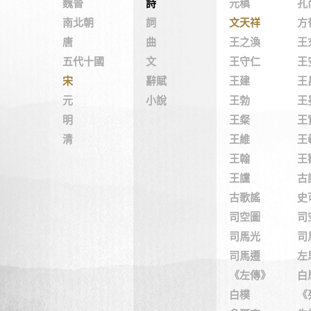
魏晉
詩
元稹
孔
南北朝
詞
文天祥
方
唐
曲
王之渙
王
五代十國
文
王守仁
王
宋
辭賦
王建
王
元
小說
王勃
王
明
王粲
王
清
王維
王
王翰
王
王讜
古
古歌謠
史
司空圖
司
司馬光
司
司馬遷
左
《左傳》
白
白樸
《