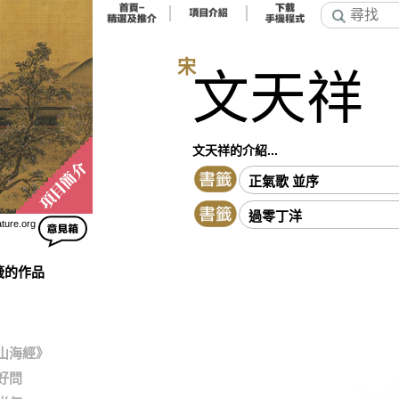
宋
文天祥
文天祥的介紹...
正氣歌 並序
過零丁洋
ature.org
籤的作品
山海經》
好問