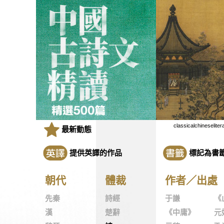
classicalchineseliter
最新動態
提供英譯的作品
標記為書
朝代
體裁
作者／出處
先秦
詩經
于謙
《
漢
楚辭
《中庸》
元