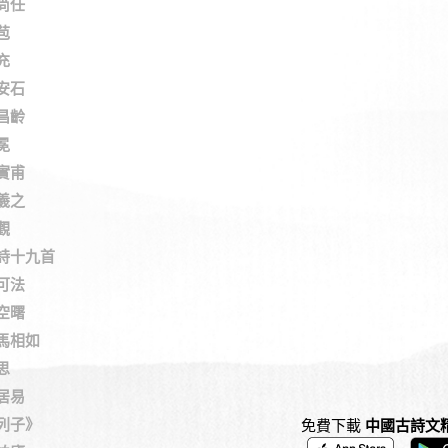
尚任
苞
充
安石
昌齡
冕
實甫
羲之
觀
詩十九首
可法
空曙
馬相如
思
居易
列子》
免費下載
中國古詩文