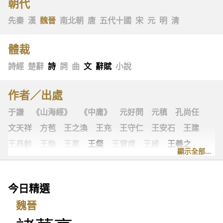
朝代
先秦
漢
魏晉
南北朝
唐
五代十國
宋
元
明
清
體裁
詩經
楚辭
詩
詞
曲
文
辭賦
小說
作者／出處
于謙
《山海經》
《中庸》
元好問
元稹
孔尚任
文天祥
方苞
王之渙
王充
王守仁
王安石
王建
王昌齡
王勃
王冕
王粲
王實甫
王維
王羲之
顯示全部...
王翰
王觀
王讜
古詩十九首
古歌謠
史可法
司空圖
司空曙
司馬光
司馬相如
司馬遷
左思
今日精選
《左傳》
白居易
白樸
《列子》
多爾袞
朱柏廬
魏晉
朱敦儒
朱慶餘
朱熹
朱彝尊
《老子》
老子