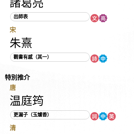
諸葛亮
《西京雜記》
阮籍
佚名
吳文英
吳均
吳承恩
吳偉業
吳敬梓
《呂氏春秋》
呂本中
宋代民謠
出師表
宋玉
宋祁
宋濂
岑參
李之儀
李白
李延年
李益
宋
李華
李陵
李商隱
李密
李清照
李紳
李斯
李煜
李頎
李漁
李綱
李璟
杜光庭
杜甫
杜牧
杜秋娘
朱熹
沈括
沈復
辛延年
辛棄疾
周邦彥
周怡
《周易》
觀書有感（其一）
周密
周敦頤
《孟子》
孟郊
孟浩然
《尚書》
屈原
岳飛
房玄齡
林升
林則徐
林覺民
范公偁
特別推介
范仲淹
范成大
南北朝樂府
姚鼐
姜夔
施耐庵
柳永
柳宗元
洪亮吉
秋瑾
胡詮
荀子
韋莊
唐
韋應物
唐寅
唐順之
《孫子》
徐宏祖
徐渭
温庭筠
《晏子春秋》
晏殊
晏幾道
班固
班婕妤
秦觀
更漏子（玉爐香）
納蘭性德
《莊子》
袁宏道
袁枚
郭璞
陳子昂
陳仁錫
陳琳
陶弘景
陶潛
陸九淵
陸游
馬致遠
清