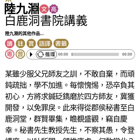
陸九淵
白鹿洞書院講義
陸九淵的其他作品...
00:00
00:00
某雖少服父兄師友之訓，不敢自棄，而頑
鈍疏拙，學不加進。每懷愧惕，恐卒負其
初心，方將求鍼砭鐫磨於四方師友，冀獲
開發，以免罪戾。此來得從郡侯秘書至白
鹿洞堂，群賢畢集，瞻覩盛觀，竊自慶
幸。
秘書先生教授先生，不察其愚，令登