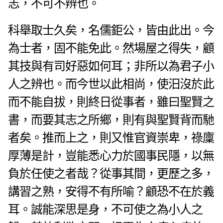
志，不可不辨也。
科舉取士久矣，名儒鉅公，皆由此出。今
為士者，固不能免此。然場屋之得失，顧
其技與有司好惡如何耳；非所以為君子小
人之辨也。而今世以此相尚，使汨沒於此
而不能自拔，則終日從事者，雖曰聖賢之
書，而要其志之所鄉，則有與聖賢背而馳
者矣。
推而上之，則又惟官資崇卑，祿廩
厚薄是計，豈能悉心力於國事民隱，以無
負於任使之者哉？從事其間，更歷之多，
講習之熟，安得不有所喻？顧恐不在於義
耳。誠能深思是身，不可使之為小人之