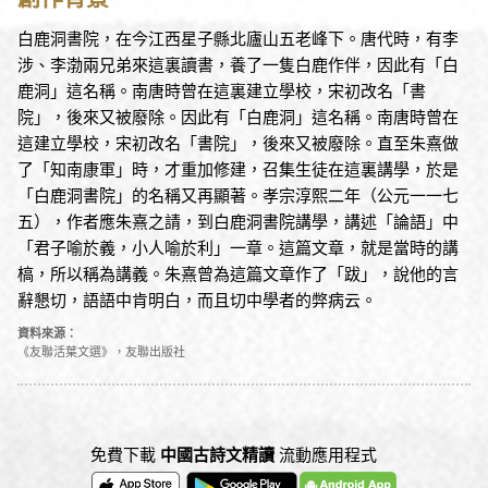
白鹿洞書院，在今江西星子縣北廬山五老峰下。唐代時，有李
涉、李渤兩兄弟來這裏讀書，養了一隻白鹿作伴，因此有「白
鹿洞」這名稱。南唐時曾在這裏建立學校，宋初改名「書
院」，後來又被廢除。因此有「白鹿洞」這名稱。南唐時曾在
這建立學校，宋初改名「書院」，後來又被廢除。直至朱熹做
了「知南康軍」時，才重加修建，召集生徒在這裏講學，於是
「白鹿洞書院」的名稱又再顯著。孝宗淳熙二年（公元一一七
五），作者應朱熹之請，到白鹿洞書院講學，講述「論語」中
「君子喻於義，小人喻於利」一章。這篇文章，就是當時的講
槁，所以稱為講義。朱熹曾為這篇文章作了「跋」，說他的言
辭懇切，語語中肯明白，而且切中學者的弊病云。
資料來源：
《友聯活葉文選》，友聯出版社
免費下載
中國古詩文精讀
流動應用程式