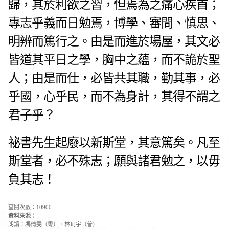
歸，其於利欲之習，怛焉為之痛心疾首；
專志乎義而日勉焉，博學、審問、慎思、
明辨而篤行之。
由是而進於場屋，其文必
皆道其平日之學，胸中之蘊，而不詭於聖
人；由是而仕，必皆共其職，勤其事，必
乎國，心乎民，而不為身計，其得不謂之
君子乎？
祕書先生起廢以新斯堂，其意篤矣。凡至
斯堂者，必不殊志；願與諸君勉之，以毋
負其志！
查閱次數：10900
資料來源：
朗讀：馮倩雯（粵）、林珂宇（普）