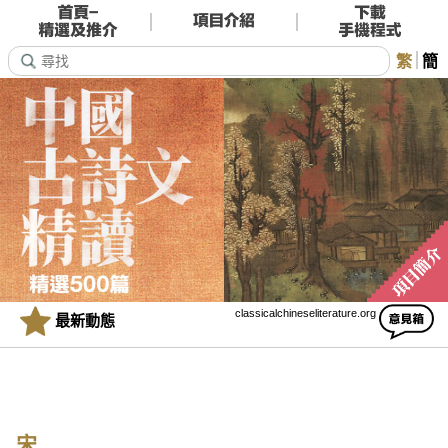
繁
簡
classicalchineseliterature.org
最新動態
宋