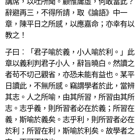
講席，以吐所聞。顧惟庸虛，何敢當此？
辭避再三，不得所請，取《論語》中一
章，陳平日之所感，以應嘉命；亦幸有以
教之！
子曰︰「君子喻於義，小人喻於利。」此
章以義利判君子小人，辭旨曉白。然讀之
者苟不切己觀省，亦恐未能有益也。某平
日讀此，不無所感。竊謂學者於此，當辨
其志。
人之所喻，由其所習，所習由其所
志。志乎義，則所習者必在於義；所習在
義，斯喻於義矣。志乎利，則所習者必在
於利；所習在利，斯喻於利矣。故學者之