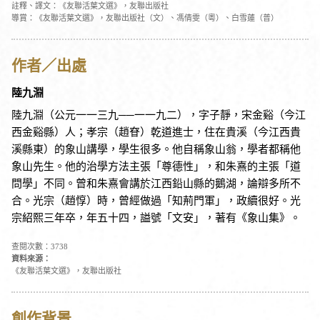
註釋、譯文：《友聯活葉文選》，友聯出版社
導賞：《友聯活葉文選》，友聯出版社（文）、馮倩雯（粵）、白雪蓮（普）
作者／出處
陸九淵
陸九淵（公元一一三九──一一九二），字子靜，宋金谿（今江
西金谿縣）人；孝宗（趙眘）乾道進士，住在貴溪（今江西貴
溪縣東）的象山講學，學生很多。他自稱象山翁，學者都稱他
象山先生。他的治學方法主張「尊德性」，和朱熹的主張「道
問學」不同。曾和朱熹會講於江西鉛山縣的鵝湖，論辯多所不
合。光宗（趙惇）時，曾經做過「知荊門軍」，政續很好。光
宗紹熙三年卒，年五十四，謚號「文安」，著有《象山集》。
查閱次數：3738
資料來源：
《友聯活葉文選》，友聯出版社
創作背景