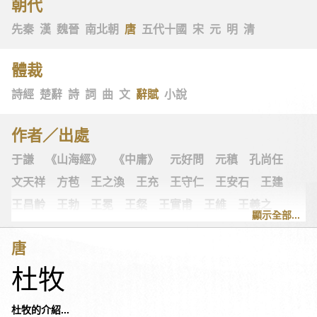
朝代
先秦
漢
魏晉
南北朝
唐
五代十國
宋
元
明
清
體裁
詩經
楚辭
詩
詞
曲
文
辭賦
小說
作者／出處
于謙
《山海經》
《中庸》
元好問
元稹
孔尚任
文天祥
方苞
王之渙
王充
王守仁
王安石
王建
王昌齡
王勃
王冕
王粲
王實甫
王維
王羲之
顯示全部...
王翰
王觀
王讜
古詩十九首
古歌謠
史可法
唐
司空圖
司空曙
司馬光
司馬相如
司馬遷
左思
杜牧
《左傳》
白居易
白樸
《列子》
多爾袞
朱柏廬
朱敦儒
朱慶餘
朱熹
朱彝尊
《老子》
老子
杜牧的介紹...