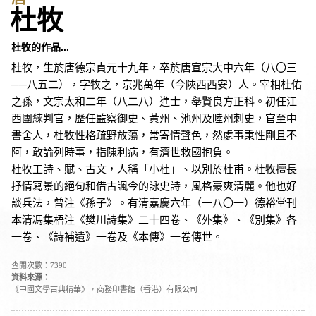
杜牧
杜牧的作品...
杜牧，生於唐德宗貞元十九年，卒於唐宣宗大中六年（八〇三
──八五二），字牧之，京兆萬年（今陝西西安）人。宰相杜佑
之孫，文宗太和二年（八二八）進士，舉賢良方正科。初任江
西團練判官，歷任監察御史、黃州、池州及睦州刺史，官至中
書舍人，杜牧性格疏野放蕩，常寄情聲色，然處事秉性剛且不
阿，敢論列時事，指陳利病，有濟世救國抱負。
杜牧工詩、賦、古文，人稱「小杜」、以別於杜甫。杜牧擅長
抒情寫景的絕句和借古諷今的詠史詩，風格豪爽清麗。他也好
談兵法，曾注《孫子》。有清嘉慶六年（一八〇一）德裕堂刊
本清馮集梧注《樊川詩集》二十四卷、《外集》、《別集》各
一卷、《詩補遺》一卷及《本傳》一卷傳世。
查閱次數：7390
資料來源：
《中國文學古典精華》，商務印書館（香港）有限公司