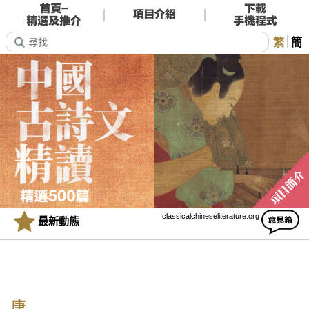
繁
簡
classicalchineseliterature.org
最新動態
唐