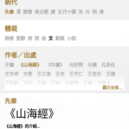
朝代
先秦
漢
魏晉
南北朝
唐
五代十國
宋
元
明
清
體裁
詩經
楚辭
詩
詞
曲
文
辭賦
小說
作者／出處
于謙
《山海經》
《中庸》
元好問
元稹
孔尚任
文天祥
方苞
王之渙
王充
王守仁
王安石
王建
王昌齡
王勃
王冕
王粲
王實甫
王維
王羲之
顯示全部...
王翰
王觀
王讜
古詩十九首
古歌謠
史可法
先秦
司空圖
司空曙
司馬光
司馬相如
司馬遷
左思
《山海經》
《左傳》
白居易
白樸
《列子》
多爾袞
朱柏廬
朱敦儒
朱慶餘
朱熹
朱彝尊
《老子》
老子
《山海經》的介紹...