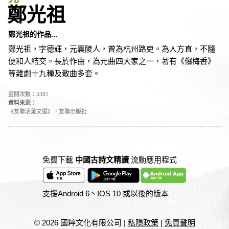
鄭光祖
鄭光祖的作品...
鄭光祖，字德輝，元襄陵人，曾為杭州路吏。為人方直，不隨
便和人結交。長於作曲，為元曲四大家之一，著有《㑳梅香》
等雜劇十九種及散曲多套。
查閱次數：3381
資料來源：
《友聯活葉文選》，友聯出版社
免費下載
中國古詩文精讀
流動應用程式
支援Android 6丶IOS 10 或以後的版本
© 2026 國粹文化有限公司
|
私隱政策
|
免責聲明