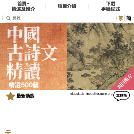
繁
簡
classicalchineseliterature.org
最新動態
元