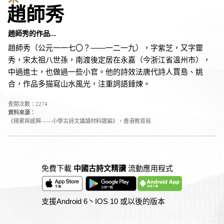
趙師秀
趙師秀的作品...
趙師秀（公元一一七〇？——一二一九），字紫芝，又字靈
秀，宋太祖八世孫，南渡後定居在永嘉（今浙江省溫州市），
中過進士，也做過一些小官。他的詩效法唐代詩人賈島、姚
合，作品多描寫山水風光，注重詞語錘煉。
查閱次數：2274
資料來源：
《積累與感興——小學古詩文誦讀材料選編》，香港教育局
免費下載
中國古詩文精讀
流動應用程式
支援Android 6丶IOS 10 或以後的版本