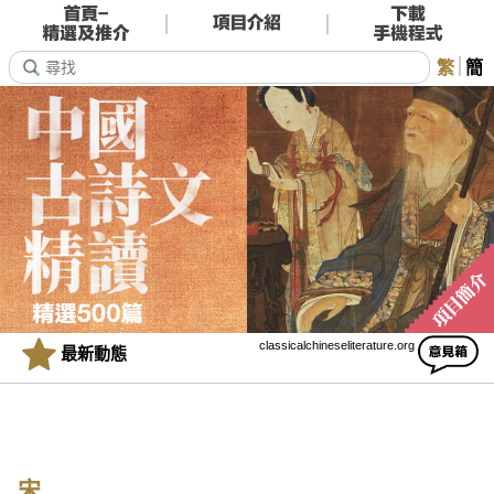
繁
簡
classicalchineseliterature.org
最新動態
宋