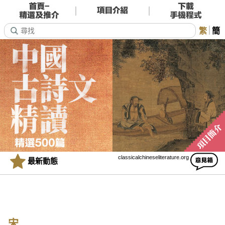
繁
簡
classicalchineseliterature.org
最新動態
宋