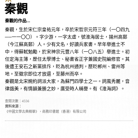
秦觀
秦觀的作品...
秦觀，生於宋仁宗皇祐元年，卒於宋哲宗元符三年（一〇四九
──一一〇〇）。字少游，一字太虛，號淮海居士，揚州高郵
（今江蘇高郵）人。少有文名，好讀兵家書。早年舉進士不
中，得蘇軾勉勵，於宋神宗元豐八年（一〇八五）舉進士。初
任定海主簿，歷任太學博士、秘書省正字兼國史院編修官。其
後遭王安石之新黨排斥，貶為杭州通判，歷貶郴州、雷州等
地。至徽宗即位才放還，至藤州而卒。
秦觀是北宋婉約詞派大家，為蘇門四學士之一。詞風秀麗，音
律諧美，有情韻兼勝之妙，廣受時人稱譽。有《淮海詞》。
查閱次數：4556
資料來源：
《中國文學古典精華》，商務印書館（香港）有限公司