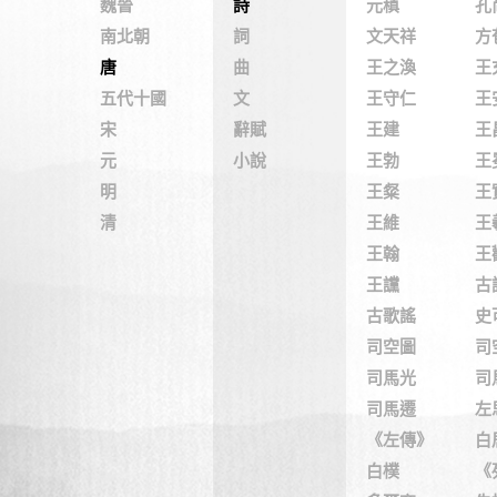
魏晉
詩
元稹
孔
南北朝
詞
文天祥
方
唐
曲
王之渙
王
五代十國
文
王守仁
王
宋
辭賦
王建
王
元
小說
王勃
王
明
王粲
王
清
王維
王
王翰
王
王讜
古
古歌謠
史
司空圖
司
司馬光
司
司馬遷
左
《左傳》
白
白樸
《