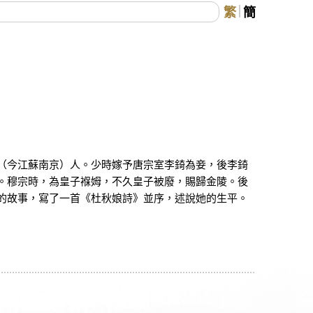
繁
簡
（今江蘇南京）人。少時嫁予唐宗室李錡為妾，後李錡
。穆宗時，為皇子褓姆，不久皇子被廢，賜歸金陵。後
的故事，寫了一首《杜秋娘詩》並序，述說她的生平。