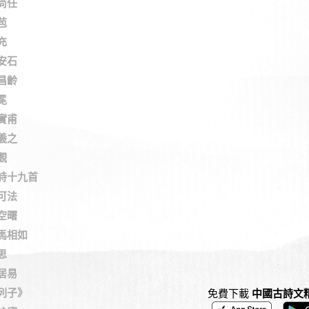
尚任
苞
充
安石
昌齡
冕
實甫
羲之
觀
詩十九首
可法
空曙
馬相如
思
居易
列子》
免費下載
中國古詩文