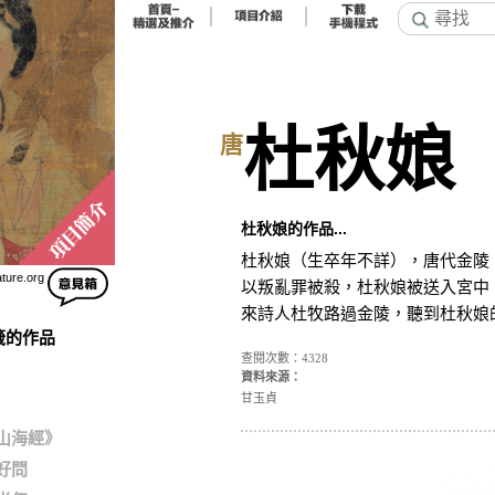
杜秋娘
唐
杜秋娘的作品...
杜秋娘（生卒年不詳），唐代金陵
ature.org
以叛亂罪被殺，杜秋娘被送入宮中
來詩人杜牧路過金陵，聽到杜秋娘
籤的作品
查閱次數：4328
資料來源：
甘玉貞
山海經》
好問