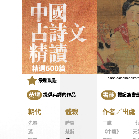
classicalchineseliter
最新動態
提供英譯的作品
標記為書
朝代
體裁
作者／出處
先秦
詩經
于謙
《
漢
楚辭
《中庸》
元