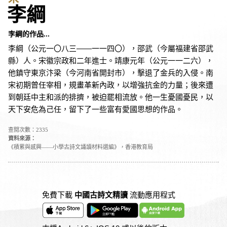
李綱
李綱的作品...
李綱（公元一〇八三——一一四〇），邵武（今屬福建省邵武
縣）人。宋徽宗政和二年進士。靖康元年（公元一一二六），
他鎮守東京汴梁（今河南省開封市），擊退了金兵的入侵。南
宋初期曾任宰相，規畫革新內政，以增強抗金的力量；後來遭
到朝廷中主和派的排擠，被迫罷相流放。他一生憂國憂民，以
天下安危為己任，留下了一些富有愛國思想的作品。
查閱次數：2335
資料來源：
《積累與感興——小學古詩文誦讀材料選編》，香港教育局
免費下載
中國古詩文精讀
流動應用程式