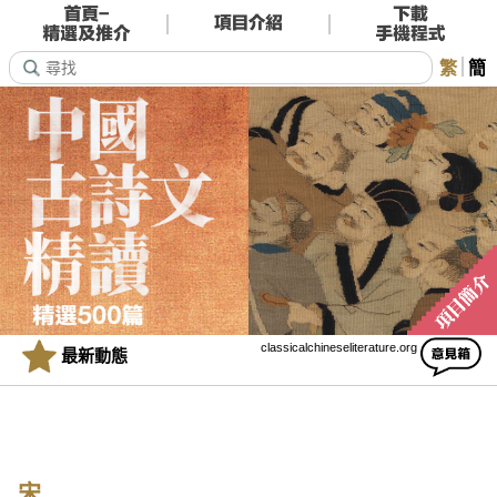
繁
簡
classicalchineseliterature.org
最新動態
宋