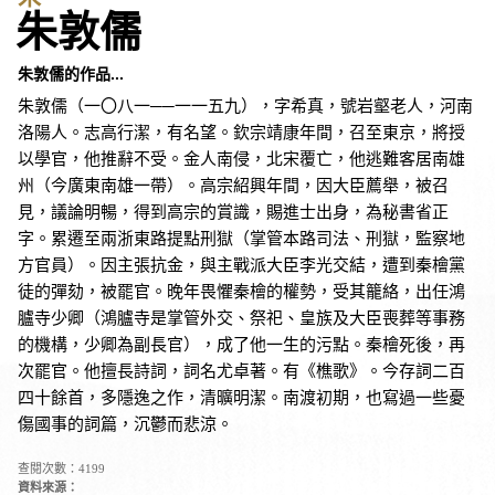
朱敦儒
朱敦儒的作品...
朱敦儒（一〇八一──一一五九），字希真，號岩壑老人，河南
洛陽人。志高行潔，有名望。欽宗靖康年間，召至東京，將授
以學官，他推辭不受。金人南侵，北宋覆亡，他逃難客居南雄
州（今廣東南雄一帶）。高宗紹興年間，因大臣薦舉，被召
見，議論明暢，得到高宗的賞識，賜進士出身，為秘書省正
字。累遷至兩浙東路提點刑獄（掌管本路司法、刑獄，監察地
方官員）。因主張抗金，與主戰派大臣李光交結，遭到秦檜黨
徒的彈劾，被罷官。晚年畏懼秦檜的權勢，受其籠絡，出任鴻
臚寺少卿（鴻臚寺是掌管外交、祭祀、皇族及大臣喪葬等事務
的機構，少卿為副長官），成了他一生的污點。秦檜死後，再
次罷官。他擅長詩詞，詞名尤卓著。有《樵歌》。今存詞二百
四十餘首，多隱逸之作，清曠明潔。南渡初期，也寫過一些憂
傷國事的詞篇，沉鬱而悲涼。
查閱次數：4199
資料來源：