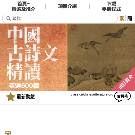
繁
簡
classicalchineseliterature.org
最新動態
宋