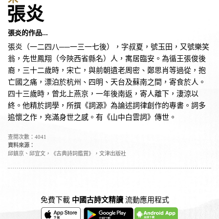
張炎
張炎的作品...
張炎（一二四八──一三一七後），字叔夏，號玉田，又號樂笑
翁，先世鳳翔（今陝西省縣名）人，寓居臨安。為循王張俊後
裔，三十二歲時，宋亡，與前朝遺老周密、鄭思肖等過從，抱
亡國之痛，漂泊於杭州、四明、天台及蘇南之間，寄食於人。
四十三歲時，曾北上燕京，一年後南返，寄人離下，淒涼以
終。他精於詞學，所撰《詞源》為論述詞律創作的專書。詞多
追懷之作，充滿身世之感。有《山中白雲詞》傳世。
查閱次數：4041
資料來源：
邱鎮京、邱宜文，《古典詩詞鑑賞》，文津出版社
免費下載
中國古詩文精讀
流動應用程式