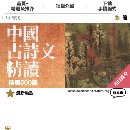
繁
簡
classicalchineseliterature.org
最新動態
宋