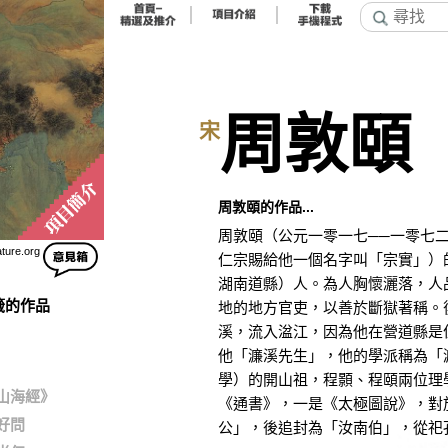
周敦頤
宋
周敦頤的作品...
周敦頤（公元一零一七──一零七
ature.org
仁宗賜給他一個名字叫「宗實」）
湖南道縣）人。為人胸懷灑落，人
籤的作品
地的地方官吏，以善於斷獄著稱。
溪，流入湓江，因為他在營道縣是
他「濂溪先生」，他的學派稱為「
學）的開山祖，程顥、程頤兩位理
山海經》
《通書》，一是《太極圖說》，對
好問
公」，後追封為「汝南伯」，從祀