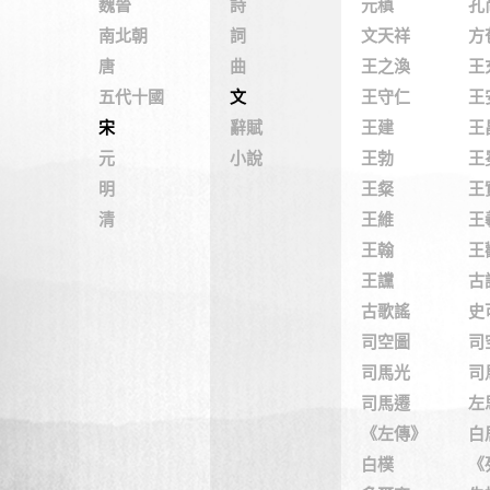
魏晉
詩
元稹
孔
南北朝
詞
文天祥
方
唐
曲
王之渙
王
五代十國
文
王守仁
王
宋
辭賦
王建
王
元
小說
王勃
王
明
王粲
王
清
王維
王
王翰
王
王讜
古
古歌謠
史
司空圖
司
司馬光
司
司馬遷
左
《左傳》
白
白樸
《