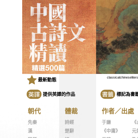
classicalchineseliter
最新動態
提供英譯的作品
標記為書
朝代
體裁
作者／出處
先秦
詩經
于謙
《
漢
楚辭
《中庸》
元