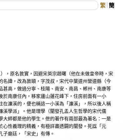
繁
簡
二），原名敦實，因避宋英宗趙曙（他在未做皇帝時，宋
的名諱，改為敦頤，字茂叔，宋代中葉道州營道縣（今
品甚高，做過分寧、桂陽、南安、南昌、郴州、南康等
後於南康任內，移家廬山蓮花峰下，住房前面有一小
住在濂溪的，便也稱這一小溪為「濂溪」，所以後人稱
濂溪學派」。他是理學（闡發孔孟人生哲學的宋代儒
學大師都是他的學生。伳的著作有兩部最為著名：一是
於心性義理的精義，有極詳盡透闢的闡發。死諡「元
孔子廟廷，「宋史」有傳。