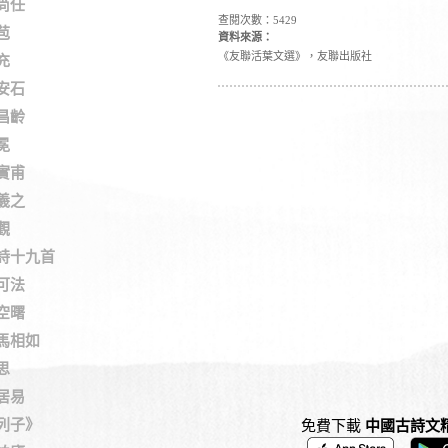
尚任
查閱次數：5429
苞
資料來源：
《友聯活葉文選》，友聯出版社
充
安石
昌齡
冕
實甫
羲之
觀
詩十九首
可法
空曙
馬相如
思
居易
列子》
免費下載
中國古詩文