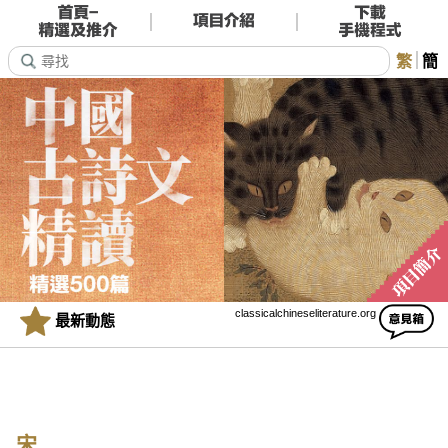
繁
簡
classicalchineseliterature.org
最新動態
宋