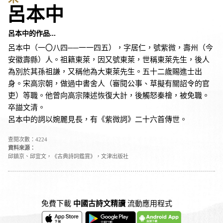
呂本中
呂本中的作品...
呂本中（一〇八四──一一四五），字居仁，號紫微，壽州（今
安徽壽縣）人。祖籍東萊，因又號東萊，世稱東萊先生，後人
為別於其孫祖謙，又稱他為大東萊先生。五十二歲賜進士出
身。宋高宗朝，做過中書舍人（審閱公事、草擬有關詔令的官
吏）等職。他曾向高宗陳述恢復大計，後觸怒秦檜，被免職。
卒謚文清。
呂本中的詞以婉麗見長，有《紫微詞》二十六首傳世。
查閱次數：4224
資料來源：
邱鎮京、邱宜文，《古典詩詞鑑賞》，文津出版社
免費下載
中國古詩文精讀
流動應用程式