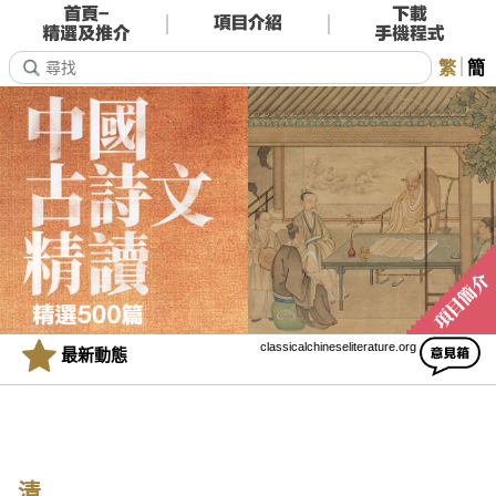
繁
簡
classicalchineseliterature.org
最新動態
清