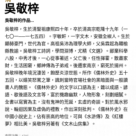
吳敬梓
吳敬梓的作品...
吳敬梓，生於清聖祖康熙四十年，卒於清高宗乾隆十九年（一
七〇一──一七五四）。字敏軒，一字文木，安徽全椒人。生於
顯赫豪門，世代為官。高祖吳沛為理學大師，父吳霖起為贛榆
縣教諭。吳敬梓工詩詞，學問淵博，尤精《文選》。鄙棄科舉
八股，中秀才後，一心從事著述。父亡後，任性揮霍，散盡家
財，生活困窘，鄉紳傳為子弟戒。後遷家南京，窮死於揚州。
吳敬梓晚年境況淒苦，飽歷炎涼世態。所作《儒林外史》五十
五回，以嬉笑怒罵之筆，諷刺當時官場社會的黑暗面與一般讀
書人的醜態。《儒林外史》的文字以口語為主，雜以成語、諺
語、歇後語及文言等，富於機趣幽默，人物形象，刻劃細膩。
全書以寫實為主，沒有鬼神的荒誕，玄虛的奇談。對於風水邪
說、輪迴因果及虛偽的禮教，作出深刻批判。《儒林外史》在
中國小說史上，佔有崇高的地位，可與《水滸傳》及《紅樓
夢》相比美。吳敬梓另著有《文木山房集》。
查閱次數：4705