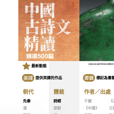
classicalchineseliter
最新動態
提供英譯的作品
標記為書
朝代
體裁
作者／出處
先秦
詩經
于謙
《
漢
楚辭
《中庸》
元