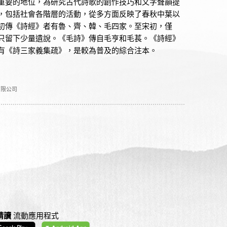
重要的地位，為研究古代詩歌的創作技巧和文字聲韻提
，包括社會各階層的活動，從多方面反映了春秋中葉以
初傳《詩經》者有魯、齊、韓、毛四家。至宋初，僅
只留下少量遺說。《毛詩》傳自毛亨和毛萇。《詩經》
有《詩三家義集疏》，是較為普及的綜合注本。
有限公司
精讀
流動應用程式