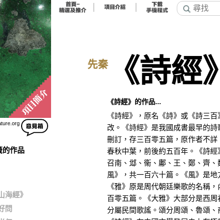
《詩經
先秦
《詩經》的作品...
《詩經》，原名《詩》或《詩三百
ature.org
改。《詩經》是我國成書最早的詩
刪訂，存三百零五篇，原作者不詳
籤的作品
春秋中葉，前後約五百年。《詩經
召南、邶、衞、鄘、王、鄭、齊、
風》，共一百六十篇。《風》是地
《雅》原是周代朝廷樂歌的名稱，
山海經》
百零五篇。《大雅》大部分是西周
好問
分屬民間歌謠。頌分周頌、魯頌、