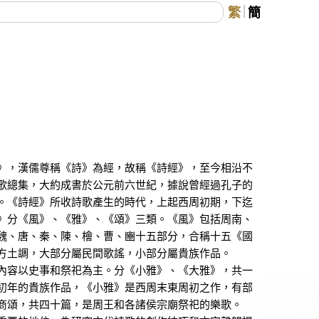
繁
簡
》
》，漢儒尊稱《詩》為經，故稱《詩經》，至今相沿不
歌總集，大約成書於公元前六世紀，據說曾經過孔子的
。《詩經》所收詩歌產生的時代，上起西周初期，下迄
》分《風》、《雅》、《頌》三類。《風》包括周南、
魏、唐、秦、陳、檜、曹、豳十五部分，合稱十五《國
方土調，大部分屬民間歌謠，小部分屬貴族作品。
內容以史事和祭祀為主。分《小雅》、《大雅》，共一
初年的貴族作品，《小雅》是西周末東周初之作，有部
商頌，共四十篇，是周王和各諸侯宗廟祭祀的樂歌。