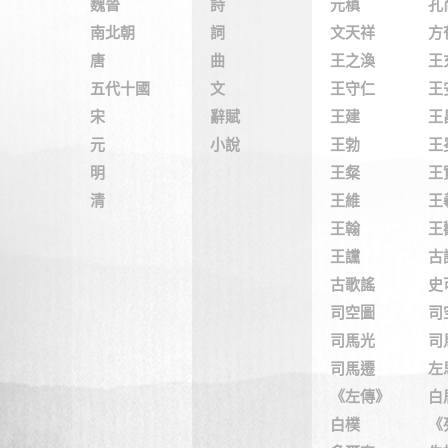
魏晉
詩
元稹
孔
南北朝
詞
文天祥
方
唐
曲
王之渙
王
五代十國
文
王守仁
王
宋
辭賦
王建
王
元
小說
王勃
王
明
王粲
王
清
王維
王
王翰
王
王讜
古
古歌謠
史
司空圖
司
司馬光
司
司馬遷
左
《左傳》
白
白樸
《