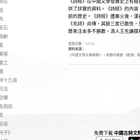
《詩經》在中國文學發展史上有極
尚任
供了詳實的資料。《詩經》的內容
苞
前的歷史。《詩經》遭秦火後，漢
充
《毛詩》尚傳，其餘三家已散佚，
安石
歷來注本多不勝數，清人王先謙撰
昌齡
查閱次數：11715
冕
資料來源：
實甫
《中國文學古典精華》，商務印書館（香港）
羲之
觀
詩十九首
可法
空曙
馬相如
思
居易
列子》
免費下載
中國古詩文