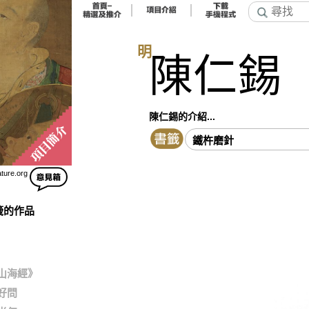
明
陳仁錫
陳仁錫的介紹...
鐵杵磨針
ature.org
籤的作品
山海經》
好問