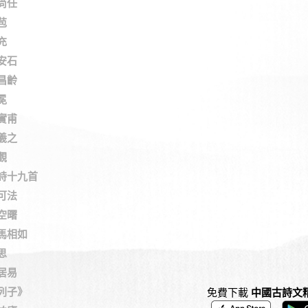
尚任
苞
充
安石
昌齡
冕
實甫
羲之
觀
詩十九首
可法
空曙
馬相如
思
居易
列子》
免費下載
中國古詩文