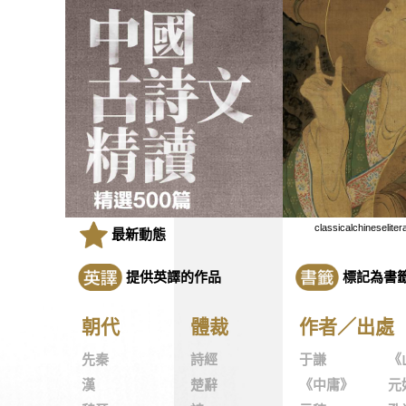
classicalchineseliter
最新動態
提供英譯的作品
標記為書
朝代
體裁
作者／出處
先秦
詩經
于謙
《
漢
楚辭
《中庸》
元