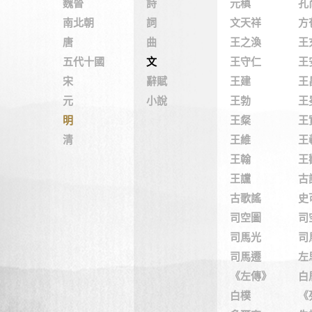
魏晉
詩
元稹
孔
南北朝
詞
文天祥
方
唐
曲
王之渙
王
五代十國
文
王守仁
王
宋
辭賦
王建
王
元
小說
王勃
王
明
王粲
王
清
王維
王
王翰
王
王讜
古
古歌謠
史
司空圖
司
司馬光
司
司馬遷
左
《左傳》
白
白樸
《