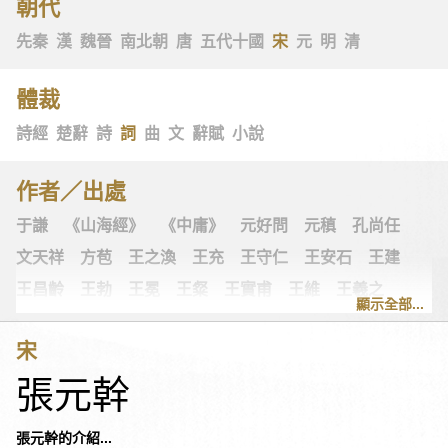
朝代
先秦
漢
魏晉
南北朝
唐
五代十國
宋
元
明
清
體裁
詩經
楚辭
詩
詞
曲
文
辭賦
小說
作者／出處
于謙
《山海經》
《中庸》
元好問
元稹
孔尚任
文天祥
方苞
王之渙
王充
王守仁
王安石
王建
王昌齡
王勃
王冕
王粲
王實甫
王維
王羲之
顯示全部...
王翰
王觀
王讜
古詩十九首
古歌謠
史可法
宋
司空圖
司空曙
司馬光
司馬相如
司馬遷
左思
張元幹
《左傳》
白居易
白樸
《列子》
多爾袞
朱柏廬
朱敦儒
朱慶餘
朱熹
朱彝尊
《老子》
老子
張元幹的介紹...