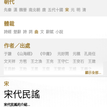
朝代
先秦
漢
魏晉
南北朝
唐
五代十國
宋
元
明
清
體裁
詩經
楚辭
詩
詞
曲
文
辭賦
小說
作者／出處
于謙
《山海經》
《中庸》
元好問
元稹
孔尚任
文天祥
方苞
王之渙
王充
王守仁
王安石
王建
王昌齡
王勃
王冕
王粲
王實甫
王維
王羲之
顯示全部...
王翰
王觀
王讜
古詩十九首
古歌謠
史可法
宋
司空圖
司空曙
司馬光
司馬相如
司馬遷
左思
宋代民謠
《左傳》
白居易
白樸
《列子》
多爾袞
朱柏廬
朱敦儒
朱慶餘
朱熹
朱彝尊
《老子》
老子
宋代民謠的介紹...