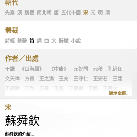
朝代
先秦
漢
魏晉
南北朝
唐
五代十國
宋
元
明
清
體裁
詩經
楚辭
詩
詞
曲
文
辭賦
小說
作者／出處
于謙
《山海經》
《中庸》
元好問
元稹
孔尚任
文天祥
方苞
王之渙
王充
王守仁
王安石
王建
王昌齡
王勃
王冕
王粲
王實甫
王維
王羲之
顯示全部...
王翰
王觀
王讜
古詩十九首
古歌謠
史可法
宋
司空圖
司空曙
司馬光
司馬相如
司馬遷
左思
蘇舜欽
《左傳》
白居易
白樸
《列子》
多爾袞
朱柏廬
朱敦儒
朱慶餘
朱熹
朱彝尊
《老子》
老子
蘇舜欽的介紹...