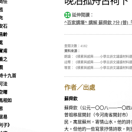
晚泊孤舟古祠下
尚任
苞
延伸閱讀：
充
^百家講壇^ 講解 蘇舜欽 7分 (普)「
安石
昌齡
冕
查閱次數：4182
實甫
資料來源：
朗讀：《積累與感興——小學古詩文誦讀材料
羲之
註釋：《積累與感興——小學古詩文誦讀材料
觀
導賞：《積累與感興——小學古詩文誦讀材料
詩十九首
可法
作者／出處
空曙
蘇舜欽
馬相如
蘇舜欽（公元一〇〇八——一〇四
思
曾祖移居開封（今河南省開封市）
居易
民，寓居蘇州，寄情山水。他的詩
列子》
大。但他的一些寫景抒情詩歌，則