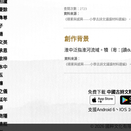
柏廬
查閱次數：2723
慶餘
資料來源：
彝尊
《積累與感興——小學古詩文誦讀材料選編》
子
籍
創作背景
文英
淮中泛指淮河流域。犢（粵：[讀du
承恩
敬梓
資料來源：
《積累與感興——小學古詩文誦讀材料選編》
本中
玉
濂
之儀
免費下載
中國古詩文
延年
華
支援Android 6丶IO
商隱
清照
© 2026 國粹文化有