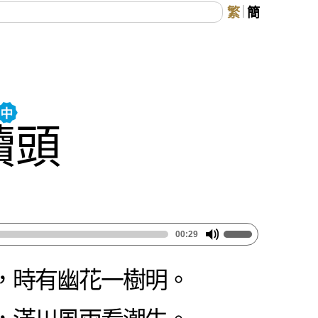
繁
簡
犢頭
00:29
，時有幽花一樹明。