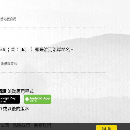
，香港教育局
k9]；普：[dú]。）頭是淮河沿岸地名。
，香港教育局
精讀
流動應用程式
S 10 或以後的版本
限公司
|
私隱政策
|
免責聲明
同 意