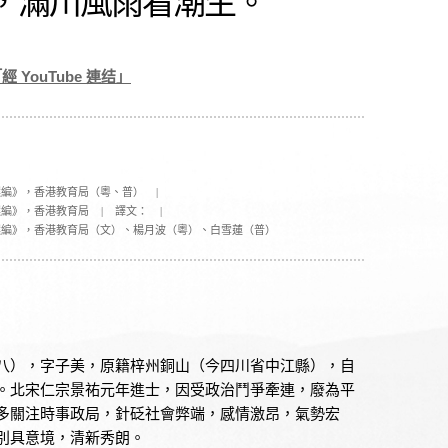
，滿川風雨看潮生。
經 YouTube 連结」
選編》，香港教育局（粵、普）
|
選編》，香港教育局
|
譯文：
|
選編》，香港教育局（文）、楊月波（粵）、白雪蓮（普）
八），字子美，原籍梓州銅山（今四川省中江縣），自
。北宋仁宗景祐元年進士，因受政治鬥爭牽連，廢為平
多關注時事政局，針砭社會弊端，感情激昂，氣勢宏
別具意境，清新秀朗。