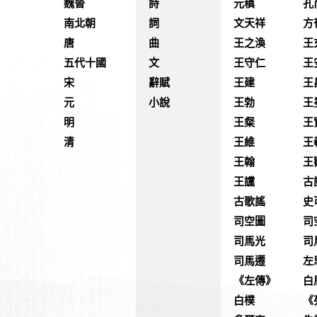
魏晉
詩
元稹
孔
南北朝
詞
文天祥
方
唐
曲
王之渙
王
五代十國
文
王守仁
王
宋
辭賦
王建
王
元
小說
王勃
王
明
王粲
王
清
王維
王
王翰
王
王讜
古
古歌謠
史
司空圖
司
司馬光
司
司馬遷
左
《左傳》
白
白樸
《