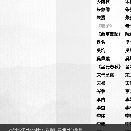
多爾袞
朱
朱敦儒
朱
朱熹
朱
《老子》
老
《西京雜記》
阮
佚名
吳
吳均
吳
吳偉業
吳
《呂氏春秋》
呂
宋代民謠
宋
宋祁
宋
岑參
李
李白
李
李益
李
李陵
李
李密
李
本網站使用cookies, 以提供最佳用戶體驗.