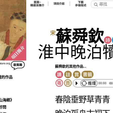
蘇舜欽
宋
淮中晚泊
ature.org
蘇舜欽的其他作品...
籤的作品
00:00
春陰垂野草青青
山海經》
好問