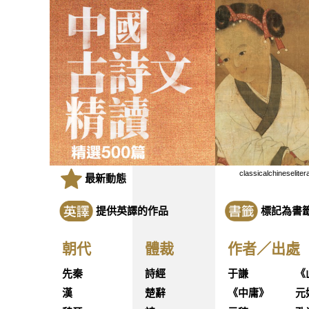
classicalchineseliter
最新動態
提供英譯的作品
標記為書
朝代
體裁
作者／出處
先秦
詩經
于謙
《
漢
楚辭
《中庸》
元