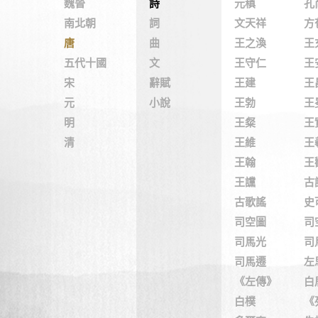
魏晉
詩
元稹
孔
南北朝
詞
文天祥
方
唐
曲
王之渙
王
五代十國
文
王守仁
王
宋
辭賦
王建
王
元
小說
王勃
王
明
王粲
王
清
王維
王
王翰
王
王讜
古
古歌謠
史
司空圖
司
司馬光
司
司馬遷
左
《左傳》
白
白樸
《