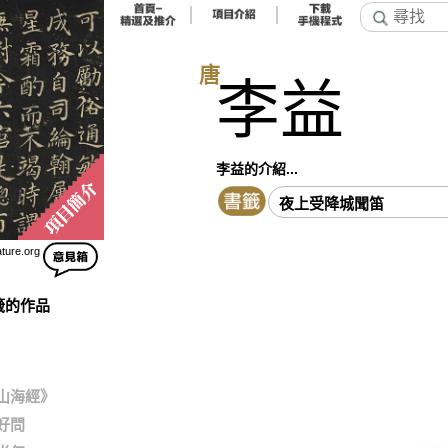
唐
李益
李益的介紹...
夜上受降城聞笛
ature.org
籤的作品
山海經》
好問