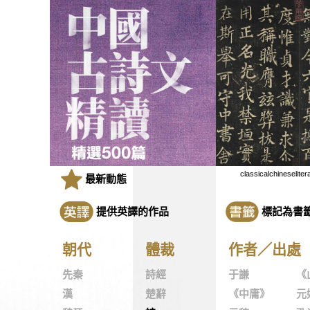
classicalchineseliter
最新動態
提供英譯的作品
標記為書
朝代
體裁
作者／出處
先秦
詩經
于謙
《
漢
楚辭
《中庸》
元