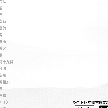
尚任
苞
充
安石
昌齡
冕
實甫
羲之
觀
詩十九首
可法
空曙
馬相如
思
居易
列子》
免費下載
中國古詩文