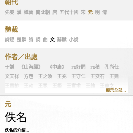
朝代
先秦
漢
魏晉
南北朝
唐
五代十國
宋
元
明
清
體裁
詩經
楚辭
詩
詞
曲
文
辭賦
小說
作者／出處
于謙
《山海經》
《中庸》
元好問
元稹
孔尚任
文天祥
方苞
王之渙
王充
王守仁
王安石
王建
王昌齡
王勃
王冕
王粲
王實甫
王維
王羲之
顯示全部...
王翰
王觀
王讜
古詩十九首
古歌謠
史可法
元
司空圖
司空曙
司馬光
司馬相如
司馬遷
左思
佚名
《左傳》
白居易
白樸
《列子》
多爾袞
朱柏廬
朱敦儒
朱慶餘
朱熹
朱彝尊
《老子》
老子
佚名的介紹...