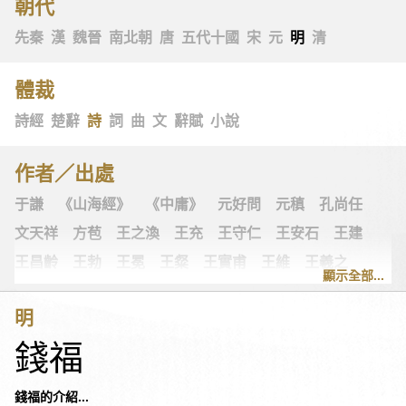
朝代
先秦
漢
魏晉
南北朝
唐
五代十國
宋
元
明
清
體裁
詩經
楚辭
詩
詞
曲
文
辭賦
小說
作者／出處
于謙
《山海經》
《中庸》
元好問
元稹
孔尚任
文天祥
方苞
王之渙
王充
王守仁
王安石
王建
王昌齡
王勃
王冕
王粲
王實甫
王維
王羲之
顯示全部...
王翰
王觀
王讜
古詩十九首
古歌謠
史可法
明
司空圖
司空曙
司馬光
司馬相如
司馬遷
左思
錢福
《左傳》
白居易
白樸
《列子》
多爾袞
朱柏廬
朱敦儒
朱慶餘
朱熹
朱彝尊
《老子》
老子
錢福的介紹...